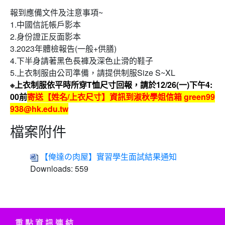
報到應備文件及注意事項~
1.中國信託帳戶影本
2.身份證正反面影本
3.2023年體檢報告(一般+供膳)
4.下半身請著黑色長褲及深色止滑的鞋子
5.上衣制服由公司準備，請提供制服Size S~XL
※上衣制服依平時所穿T恤尺寸回報，
請於12/26(一)下午4:
00前
寄送【姓名/上衣尺寸】資訊到淑秋學姐信箱 green99
938@hk.edu.tw
檔案附件
【俺達の肉屋】實習學生面試結果通知
Downloads:
559
重 點 資 訊 連 結