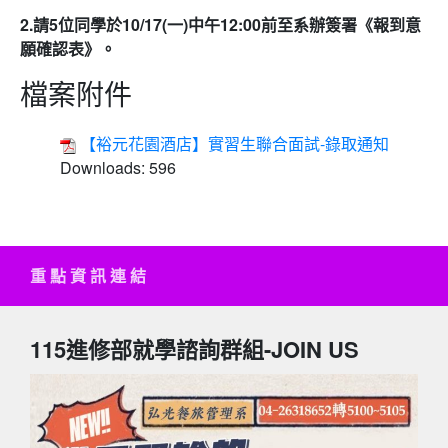
2.請5位同學於10/17(一)中午12:00前至系辦簽署《報到意
願確認表》。
檔案附件
【裕元花園酒店】實習生聯合面試-錄取通知
Downloads:
596
重 點 資 訊 連 結
115進修部就學諮詢群組-JOIN US