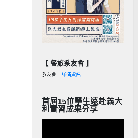
【 餐旅系友會 】
系友會—
詳情資訊
首屆15位學生遠赴義大
利實習成果分享