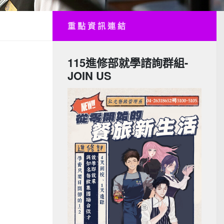
重 點 資 訊 連 結
115進修部就學諮詢群組-
JOIN US